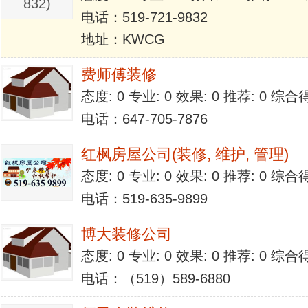
电话：519-721-9832
地址：KWCG
费师傅装修
态度: 0 专业: 0 效果: 0 推荐: 0 综合
电话：647-705-7876
红枫房屋公司(装修, 维护, 管理)
态度: 0 专业: 0 效果: 0 推荐: 0 综合
电话：519-635-9899
博大装修公司
态度: 0 专业: 0 效果: 0 推荐: 0 综合
电话：（519）589-6880