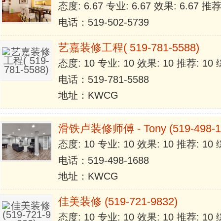
态度: 6.67 专业: 6.67 效果: 6.67 推
电话：519-502-5739
艺嘉装修工程( 519-781-5588)
态度: 10 专业: 10 效果: 10 推荐: 1
电话：519-781-5588
地址：KWCG
滑铁卢装修师傅 - Tony (519-498-1
态度: 10 专业: 10 效果: 10 推荐: 1
电话：519-498-1688
地址：KWCG
佳美装修 (519-721-9832)
态度: 10 专业: 10 效果: 10 推荐: 1