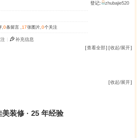
登记:
zhubajie520
,
0
条留言 ,
17
张图片,
0
个关注
关注
|
补充信息
[
查看全部
] [
收起/展开
]
[
收起/展开
]
美装修 · 25 年经验