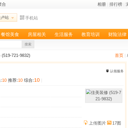
聚合
相册
|
排行榜
|
铁卢站
手机站
餐馆美食
房屋相关
生活服务
教育培训
财险法律
搜索
519-721-9832)
首页
|
认领服务
10
:
10
推荐:
10
综合:
|
上传图片
17图