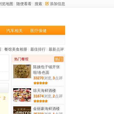
浏览地图
|
随便看看
|
搜索
|
添加信息
汽车相关
医疗保健
图
|
餐馆美食相册
|
最佳排行
|
最新点评
热门餐馆
热门
陈姨包子铺开张
啦!各色面
33270
浏览,
3
点评
琼天海鲜酒楼
31674
浏览,
2
点评
2
金丽豪海鲜酒楼