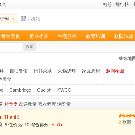
聚合
相册
|
排行榜
|
铁卢站
手机站
餐馆美食
房屋相关
生活服务
教育培训
财险法律
搜索
餐馆地
鲜
自助餐馆
日韩菜系
火锅烧烤
家庭厨房
越南泰国
他美食
oo
Cambridge
Guelph
KWCG
序:
点评数量
喜欢程度
浏览量
推荐度
 Thanh)
2
张图
9.75
境: 9 性价比: 10 综合得分: