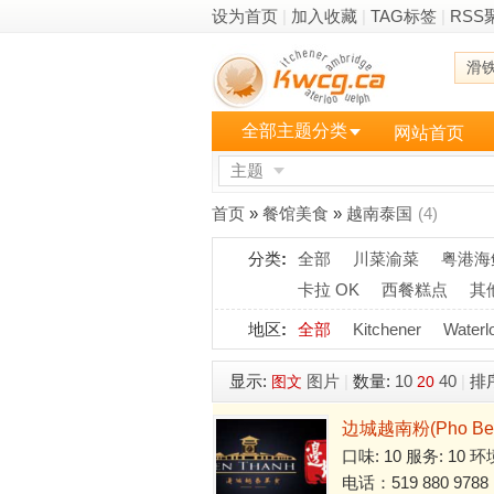
设为首页
|
加入收藏
|
TAG标签
|
RSS
滑
全部主题分类
网站首页
主题
更多
首页
»
餐馆美食
»
越南泰国
(4)
分类
:
全部
川菜渝菜
粤港海
卡拉 OK
西餐糕点
其
地区
:
全部
Kitchener
Waterl
显示:
图片
|
数量:
10
40
|
排
图文
20
边城越南粉(Pho Ben
口味: 10 服务: 10 环
电话：519 880 9788