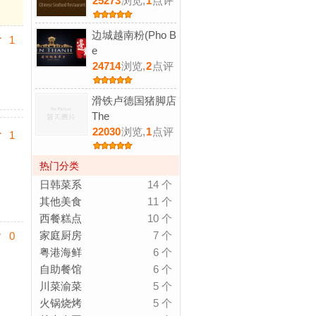
25273
浏览,
1
点评
边城越南粉(Pho B
1
e
24714
浏览,
2
点评
滑铁卢德国猪脚店
The
22030
浏览,
1
点评
1
热门分类
日韩菜系
14 个
其他美食
11 个
西餐糕点
10 个
家庭厨房
7 个
0
粤港海鲜
6 个
自助餐馆
6 个
川菜渝菜
5 个
火锅烧烤
5 个