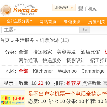
滑铁卢站
手机站
全部主题分类
网站首页
餐馆美食
房屋相关
主题
搜索
首页
»
生活服务
»
机票旅游
(12)
分类
:
全部
接送搬家
美容美发
酒店旅馆
网络通讯
快递服务
摄影设计
招工招
地区
:
全部
Kitchener
Waterloo
Cambridge
显示:
|
数量:
10
20
40
|
排序:
推荐度
点评数量
足不出户定机票一个电话全搞定**
态度: 10 专业: 10 效果: 10 推荐: 1