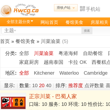
滑铁卢站
手机站
全部主题分类
网站首页
餐馆美食
房屋相关
主题
搜索
首页
»
餐馆美食
»
川菜渝菜
(5)
分类
:
全部
川菜渝菜
粤港海鲜
自助餐馆
家庭厨房
越南泰国
卡拉 OK
西餐糕
地区
:
全部
Kitchener
Waterloo
Cambridge
显示:
|
数量:
10
20
40
|
排序:
推荐度
点评数量
正宗川菜 - 巴蜀人家
口味: 10 服务: 10 环境: 10 性价比: 