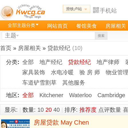
滑铁卢站
手机站
全部主题分类
网站首页
餐馆美食
房屋相关
主题
搜索
首页
»
房屋相关
»
贷款经纪
(10)
分类
:
全部
地产经纪
贷款经纪
地产律师
家具装饰
水电冷暖
验 房 师
物业管
车道铲雪割草
其他服务
地区
:
全部
Kitchener
Waterloo
Cambridge
显示:
|
数量:
10
20
40
|
排序:
推荐度
点评数量
房屋贷款 May Chen