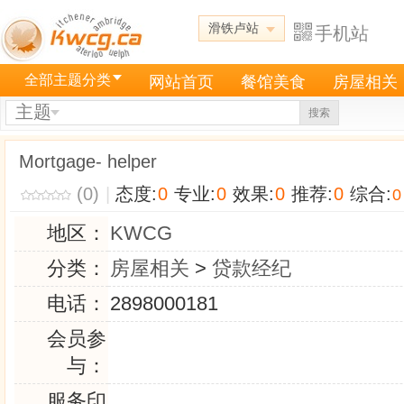
滑铁卢站
手机站
全部主题分类
网站首页
餐馆美食
房屋相关
主题
搜索
Mortgage- helper
(0)
|
态度:
0
专业:
0
效果:
0
推荐:
0
综合:
0
地区：
KWCG
分类：
房屋相关
>
贷款经纪
电话：
2898000181
会员参
与：
服务印