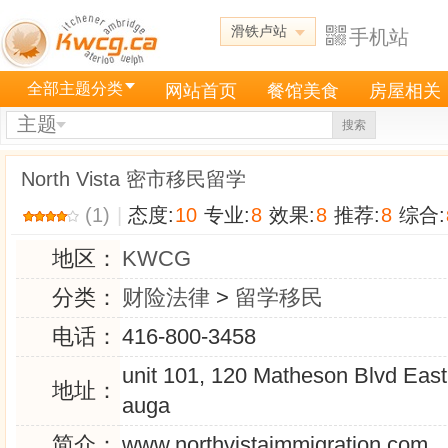
滑铁卢站
手机站
全部主题分类
网站首页
餐馆美食
房屋相关
主题
搜索
North Vista 密市移民留学
(1)
|
态度:
10
专业:
8
效果:
8
推荐:
8
综合:
地区：
KWCG
分类：
财险法律
>
留学移民
电话：
416-800-3458
unit 101, 120 Matheson Blvd East
地址：
auga
简介：
www.northvistaimmigration.com