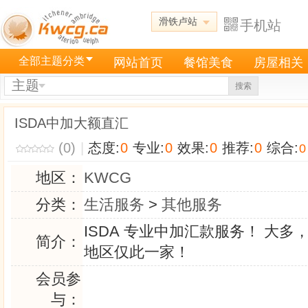
滑铁卢站
手机站
全部主题分类
网站首页
餐馆美食
房屋相关
主题
搜索
ISDA中加大额直汇
(0)
|
态度:
0
专业:
0
效果:
0
推荐:
0
综合:
0
地区：
KWCG
分类：
生活服务
>
其他服务
ISDA 专业中加汇款服务！ 大多，
简介：
地区仅此一家！
会员参
与：