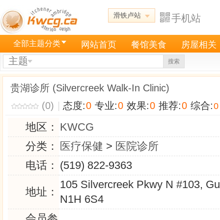
滑铁卢站
手机站
全部主题分类
网站首页
餐馆美食
房屋相关
主题
搜索
贵湖诊所 (Silvercreek Walk-In Clinic)
(0)
|
态度:
0
专业:
0
效果:
0
推荐:
0
综合:
0
地区：
KWCG
分类：
医疗保健
>
医院诊所
电话：
(519) 822-9363
105 Silvercreek Pkwy N #103, G
地址：
N1H 6S4
会员参