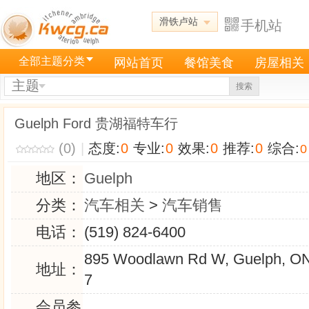
滑铁卢站
手机站
全部主题分类
网站首页
餐馆美食
房屋相关
主题
搜索
Guelph Ford 贵湖福特车行
(0)
|
态度:
0
专业:
0
效果:
0
推荐:
0
综合:
0
地区：
Guelph
分类：
汽车相关
>
汽车销售
电话：
(519) 824-6400
895 Woodlawn Rd W, Guelph, O
地址：
7
会员参