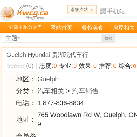
滑铁卢站
手机站
全部主题分类
网站首页
餐馆美食
房屋相关
主题
搜索
Guelph Hyundai 贵湖现代车行
(0)
|
态度:
0
专业:
0
效果:
0
推荐:
0
综合:
0
地区：
Guelph
分类：
汽车相关
>
汽车销售
电话：
1 877-836-8834
765 Woodlawn Rd W, Guelph, O
地址：
9
会员参