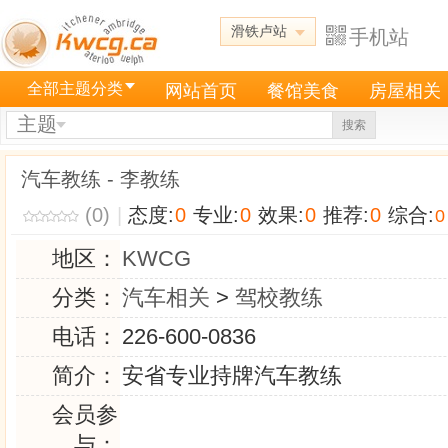
滑铁卢站
手机站
全部主题分类
网站首页
餐馆美食
房屋相关
主题
搜索
汽车教练 - 李教练
(0)
|
态度:
0
专业:
0
效果:
0
推荐:
0
综合:
0
地区：
KWCG
分类：
汽车相关
>
驾校教练
电话：
226-600-0836
简介：
安省专业持牌汽车教练
会员参
与：