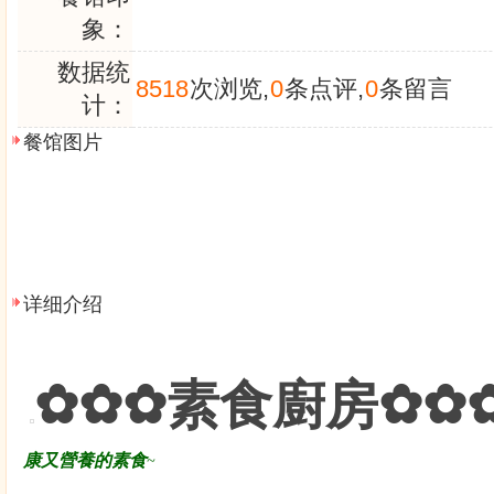
象：
数据统
8518
次浏览,
0
条点评,
0
条留言
计：
餐馆图片
详细介绍
✿✿✿素食廚房✿✿
康又營養的素食
~