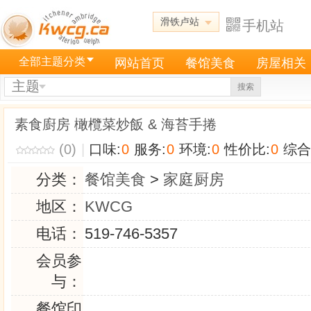
滑铁卢站
手机站
全部主题分类
网站首页
餐馆美食
房屋相关
主题
搜索
素食廚房 橄欖菜炒飯 & 海苔手捲
(0)
|
口味:
0
服务:
0
环境:
0
性价比:
0
综合
分类：
餐馆美食
>
家庭厨房
地区：
KWCG
电话：
519-746-5357
会员参
与：
餐馆印