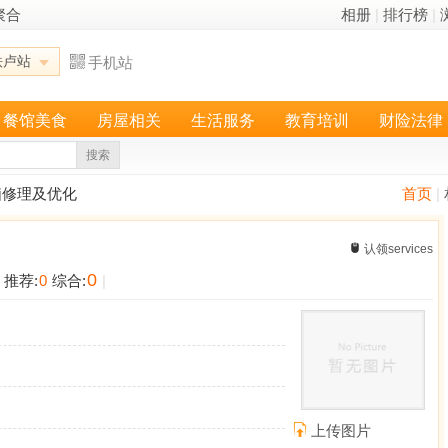
聚合
相册
|
排行榜
|
铁卢站
手机站
餐馆美食
房屋相关
生活服务
教育培训
财险法律
搜索
脑修理及优化
首页
|
认领services
0
推荐:
0
综合:
|
上传图片