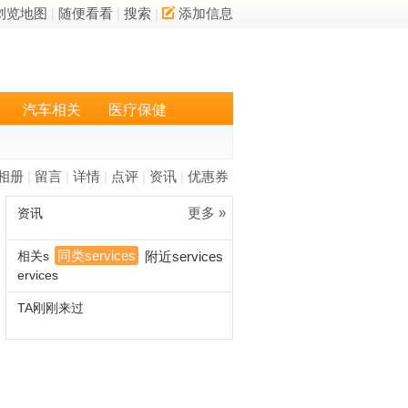
浏览地图
|
随便看看
|
搜索
|
添加信息
汽车相关
医疗保健
相册
|
留言
|
详情
|
点评
|
资讯
|
优惠券
更多 »
资讯
同类services
相关s
附近services
ervices
TA刚刚来过