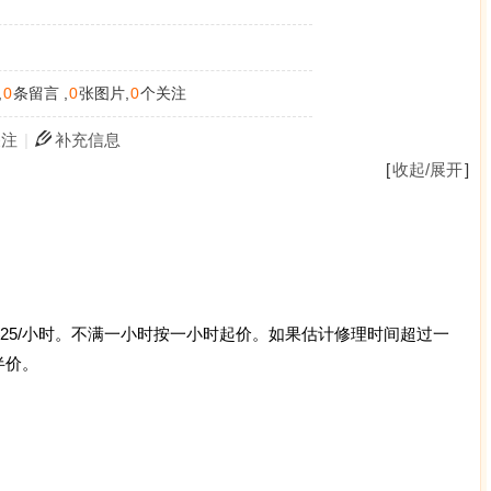
,
0
条留言 ,
0
张图片,
0
个关注
关注
|
补充信息
[
收起/展开
]
务$25/小时。不满一小时按一小时起价。如果估计修理时间超过一
半价。