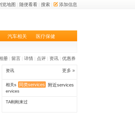
浏览地图
|
随便看看
|
搜索
|
添加信息
汽车相关
医疗保健
相册
|
留言
|
详情
|
点评
|
资讯
|
优惠券
更多 »
资讯
同类services
相关s
附近services
ervices
TA刚刚来过