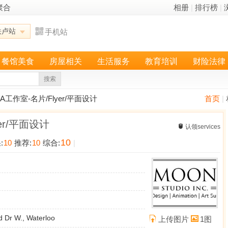
聚合
相册
|
排行榜
|
铁卢站
手机站
餐馆美食
房屋相关
生活服务
教育培训
财险法律
搜索
NA工作室-名片/Flyer/平面设计
首页
|
er/平面设计
认领services
10
:
10
推荐:
10
综合:
|
ld Dr W., Waterloo
上传图片
1图