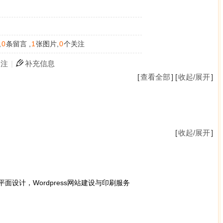
,
0
条留言 ,
1
张图片,
0
个关注
关注
|
补充信息
[
查看全部
] [
收起/展开
]
[
收起/展开
]
平面设计，Wordpress网站建设与印刷服务