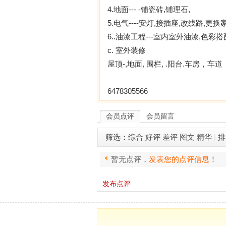
4.地面--- -铺瓷砖,铺理石,
5.电气----安灯,接插座,改线路,更
6..油漆工程---室内室外油漆,色彩
c. 室外装修
屋顶-,地面, 围栏, .阳台.车房，车道
6478305566
会员点评
会员留言
筛选：
综合
好评
差评
图文
精华
|
排
暂无点评，
发表您的点评信息
！
发布点评