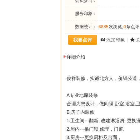
会员参与：
服务印象：
数据统计：
6835
次浏览,
0
条点评
我要点评
添加印象
|
详细介绍
俊祥装修，实诚北方人，价钱公道
A专业地库装修
合理为您设计，做间隔,卧室,浴室,卫
B 房子内装修
1.卫生间---翻新, 改建淋浴房,
2.屋内---换门锁,修理，门窗,
3.厨房---更换厨柜及台面，