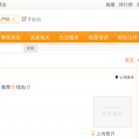
聚合
相册
|
排行榜
|
铁卢站
手机站
餐馆美食
房屋相关
生活服务
教育培训
财险法律
搜索
修
首页
|
认领服务
0
推荐:
0
综合:
|
上传图片