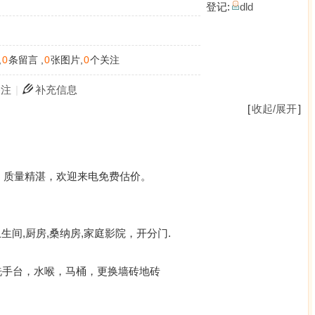
登记:
dld
,
0
条留言 ,
0
张图片,
0
个关注
关注
|
补充信息
[
收起/展开
]
，质量精湛，欢迎来电免费估价。
生间,厨房,桑纳房,家庭影院，开分门.
 更换洗手台，水喉，马桶，更换墙砖地砖