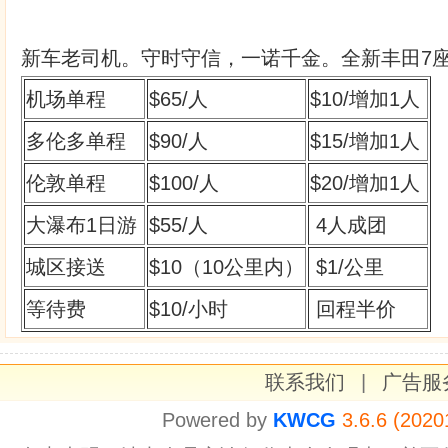
新车老司机。守时守信，一诺千金。全新丰田7座商
机场单程
$65/人
$10/增加1人
多伦多单程
$90/人
$15/增加1人
伦敦单程
$100/人
$20/增加1人
大瀑布1日游
$55/人
4人成团
城区接送
$10（10公里内）
$1/公里
等待费
$10/小时
回程半价
联系我们
|
广告服
Powered by
KWCG
3.6.6 (2020