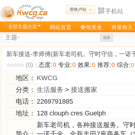
滑铁卢站
手机站
全部主题分类
网站首页
餐馆美食
房屋相关
主题
搜索
新车接送-李师傅(新车老司机。守时守信，一诺千
(0)
|
态度:
0
专业:
0
效果:
0
推荐:
0
综合:
0
地区：
KWCG
分类：
生活服务
>
接送搬家
电话：
2269791885
地址：
128 clouph cres Guelph
新车老司机，各种接送服务。守
简介：
一诺千金。全新丰田7座商务车（S