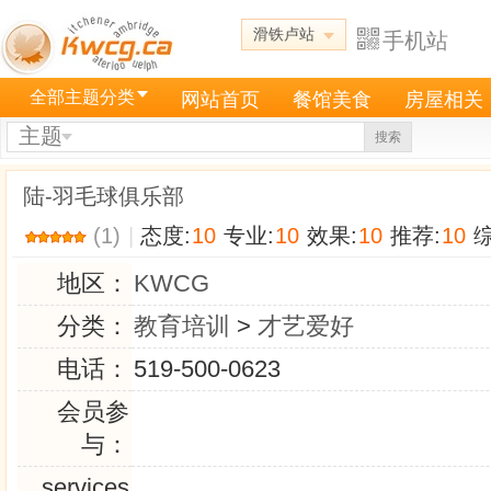
滑铁卢站
手机站
全部主题分类
网站首页
餐馆美食
房屋相关
主题
搜索
陆-羽毛球俱乐部
(1)
|
态度:
10
专业:
10
效果:
10
推荐:
10
综
地区：
KWCG
分类：
教育培训
>
才艺爱好
电话：
519-500-0623
会员参
与：
services