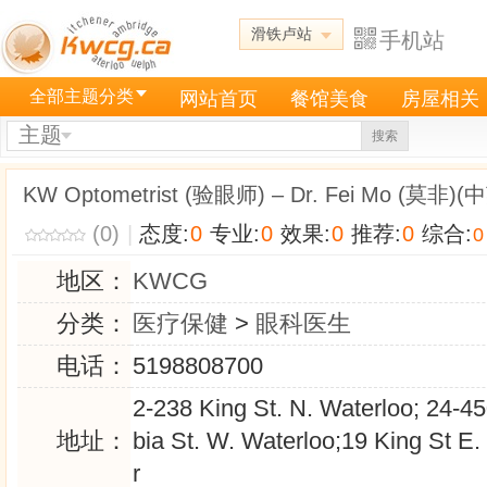
滑铁卢站
手机站
全部主题分类
网站首页
餐馆美食
房屋相关
主题
搜索
KW Optometrist (验眼师) – Dr. Fei Mo (莫
(0)
|
态度:
0
专业:
0
效果:
0
推荐:
0
综合:
0
地区：
KWCG
分类：
医疗保健
>
眼科医生
电话：
5198808700
2-238 King St. N. Waterloo; 24-4
地址：
bia St. W. Waterloo;19 King St E.
r