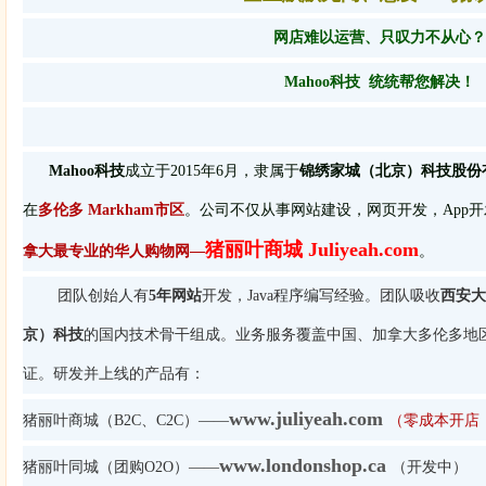
网店难以运营、只叹力不从心？
Mahoo科技 统统帮您解决！
Mahoo科技
成立于2015年6月，隶属于
锦绣家城（北京）科技股份
在
多伦多 Markham市区
。公司不仅从事网站建设，网页开发，App
猪丽叶商城 Juliyeah.com
拿大最专业的华人购物网—
。
团队创始人有
5年网站
开发，Java程序编写经验。团队吸收
西安大
京）科技
的国内技术骨干组成。业务服务覆盖中国、加拿大多伦多地
证。研发并上线的产品有：
www.juliyeah.com
猪丽叶商城（B2C、C2C）——
（零成本开店
www.londonshop.ca
猪丽叶同城（团购O2O）——
（开发中）