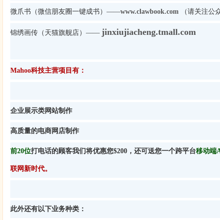
微爪书（微信朋友圈一键成书）——
www.clawbook.com
（请关注公众
jinxiujiacheng.tmall.com
锦绣画传（天猫旗舰店）——
Mahoo科技主营项目有：
企业展示类网站制作
高质量的电商网店制作
前20位
打电话的顾客我们将优惠您$200，还可送您一个跨平台
移动端A
联网新时代。
此外还有以下业务种类：