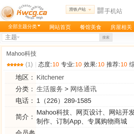
滑铁卢站
手机站
全部主题分类
网站首页
餐馆美食
房屋相关
主题
搜索
Mahoo科技
(1)
|
态度:
10
专业:
10
效果:
10
推荐:
10
综
地区：
Kitchener
分类：
生活服务
>
网络通讯
电话：
1（226）289-1585
Mahoo科技、网页设计、网站开
简介：
制作、订制App、专属购物商城
会员参