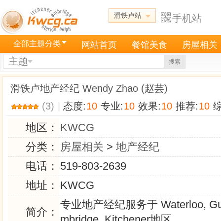
滑铁卢站
手机站
全部主题分类
网站首页
餐馆美食
房屋相关
主题
搜索
滑铁卢地产经纪 Wendy Zhao (赵芸)
(3)
|
态度:
10
专业:
10
效果:
10
推荐:
10
综
地区：
KWCG
分类：
房屋相关
>
地产经纪
电话：
519-803-2639
地址：
KWCG
专业地产经纪服务于 Waterloo, Gue
简介：
mbridge, Kitchener地区