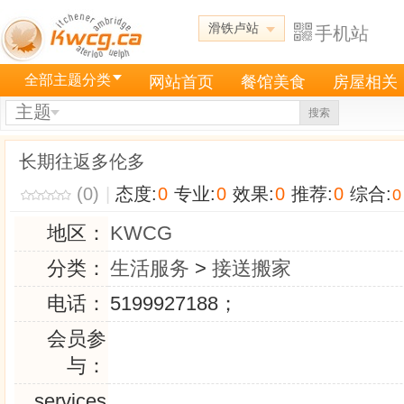
滑铁卢站
手机站
全部主题分类
网站首页
餐馆美食
房屋相关
主题
搜索
长期往返多伦多
(0)
|
态度:
0
专业:
0
效果:
0
推荐:
0
综合:
0
地区：
KWCG
分类：
生活服务
>
接送搬家
电话：
5199927188；
会员参
与：
services