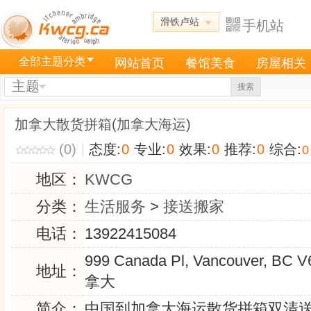
滑铁卢站
手机站
全部主题分类
网站首页
餐馆美食
房屋相关
主题
搜索
加拿大散货拼箱(加拿大海运)
(0)
|
态度:
0
专业:
0
效果:
0
推荐:
0
综合:
0
地区：
KWCG
分类：
生活服务
>
接送搬家
电话：
13922415084
999 Canada Pl, Vancouver, BC
地址：
拿大
简介：
中国到加拿大海运散货拼箱双清