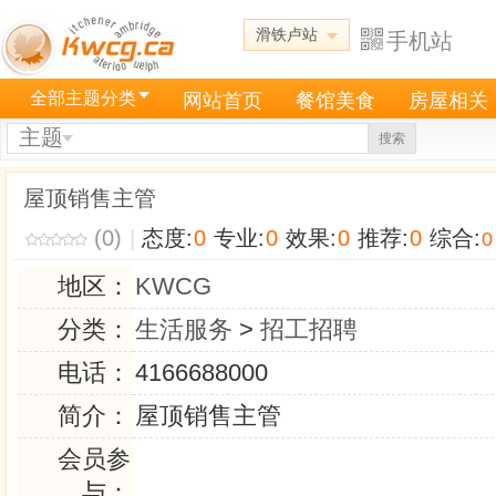
滑铁卢站
手机站
全部主题分类
网站首页
餐馆美食
房屋相关
主题
搜索
屋顶销售主管
(0)
|
态度:
0
专业:
0
效果:
0
推荐:
0
综合:
0
地区：
KWCG
分类：
生活服务
>
招工招聘
电话：
4166688000
简介：
屋顶销售主管
会员参
与：