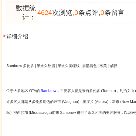
数据统
4624
次浏览,
0
条点评,
0
条留言
计：
详细介绍
Sambrow
多伦多
|
半永久纹眉
|
半永久美瞳线
|
唇部着色
|
医美
|
减肥
位于大多地区
GTA
的
Sambrow
，主要客人都是来自多伦多
(Toronto)
，列治文山
(
许多客人都是从多伦多周边的旺市
(Vaughan)
，奥罗拉
(Aurora)
，新市
(New Mar
lle),
密西沙加
(Mississauga)
前来
Sambrow
进行半永久相关的美容服务，以及医