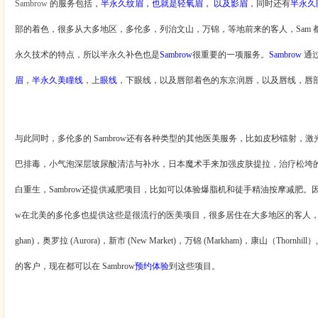
Sambrow
的服务包括，
半永久纹眉，也就是轻氧眉，
以及影眉
，同时还有
半永久
部的着色，很多从大多地区，多伦多，列治文山，万锦，等地前来的客人，
Sam
永久技术的特点，所以半永久补色也是
Sambrow
很重要的一项服务。
Sambrow
通
眉
，
半永久美瞳线
，上
眼线
，下眼线，以及唇部着色的东京润唇，以及唇线，唇
与此同时，多伦多的
Sambrow
还有各种类型的其他医美服务，比如皮秒镭射，激
巴排毒，小气泡深层玻尿酸清洁与补水，日本魔术手来加强皮肤提拉，治疗松垮
白重生，
Sambrow
还提供减肥项目，比如可以体验爆脂机和徒手精油按摩减肥。
w
在北美的多伦多也提供这些是很流行的医美项目，很多居住在大多地区的客人
ghan)
，奥罗拉
(Aurora)
，新市
(New Market)
，万锦
(Markham)
，康山（
Thornhill
）
的客户，现在都可以在
Sambrow
预约体验
到这些项目。