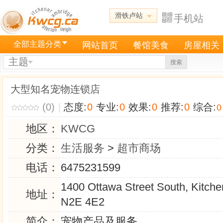
滑铁卢站
手机站
全部主题分类
网站首页
餐馆美食
房屋相关
主题
搜索
大型知名宠物连锁店
(0)
|
态度:
0
专业:
0
效果:
0
推荐:
0
综合:
0
地区：
KWCG
分类：
生活服务
>
超市商场
电话：
6475231599
1400 Ottawa Street South, Kitch
地址：
N2E 4E2
简介：
宠物产品及服务