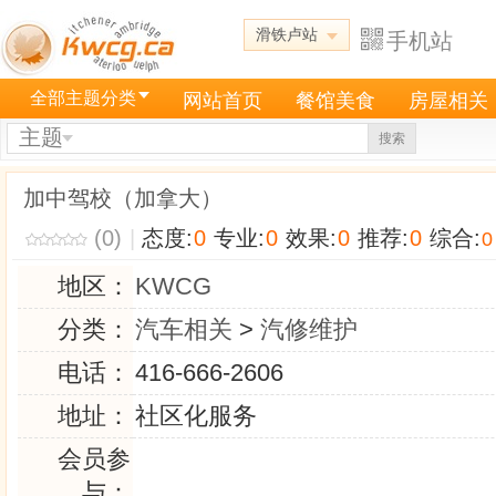
滑铁卢站
手机站
全部主题分类
网站首页
餐馆美食
房屋相关
主题
搜索
加中驾校（加拿大）
(0)
|
态度:
0
专业:
0
效果:
0
推荐:
0
综合:
0
地区：
KWCG
分类：
汽车相关
>
汽修维护
电话：
416-666-2606
地址：
社区化服务
会员参
与：