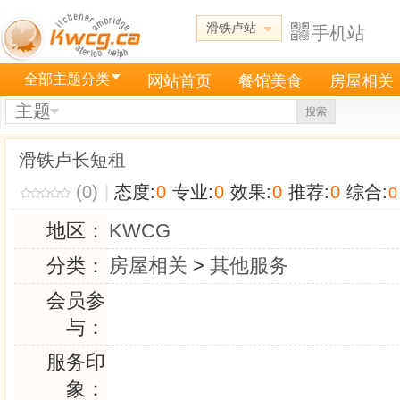
滑铁卢站
手机站
全部主题分类
网站首页
餐馆美食
房屋相关
主题
搜索
滑铁卢长短租
(0)
|
态度:
0
专业:
0
效果:
0
推荐:
0
综合:
0
地区：
KWCG
分类：
房屋相关
>
其他服务
会员参
与：
服务印
象：