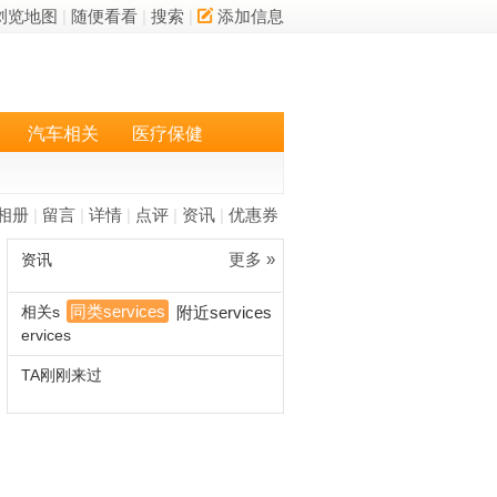
浏览地图
|
随便看看
|
搜索
|
添加信息
汽车相关
医疗保健
相册
|
留言
|
详情
|
点评
|
资讯
|
优惠券
更多 »
资讯
同类services
相关s
附近services
ervices
TA刚刚来过