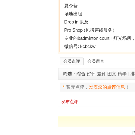
夏令营
场地出租
Drop in 以及
Pro Shop (包括穿线服务）
专业的badminton court +灯
微信号: kcbckw
会员点评
会员留言
筛选：
综合
好评
差评
图文
精华
|
排
暂无点评，
发表您的点评信息
！
发布点评
P