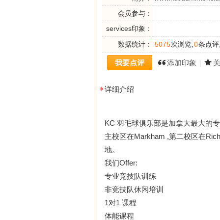
会员参与：
services印象：
数据统计：
5075
次浏览,
0
条点评
我要点评
添加印象
|
详细介绍
KC 羽毛球俱乐部是加拿大最大的
主校区在Markham ,第二校区在Rich
地。
我们Offer:
专业竞技队训练
非竞技队休闲培训
1对1 课程
体能课程