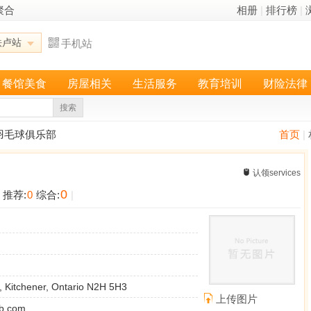
聚合
相册
|
排行榜
|
铁卢站
手机站
餐馆美食
房屋相关
生活服务
教育培训
财险法律
搜索
 羽毛球俱乐部
首页
|
认领services
0
推荐:
0
综合:
|
t, Kitchener, Ontario N2H 5H3
上传图片
b.com