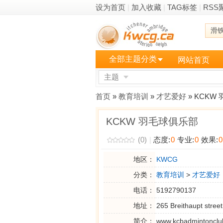
设为首页
|
加入收藏
|
TAG标签
|
RSS
滑
全部主题分类
网站首页
主题
更多
首页
»
教育培训
»
才艺爱好
» KCKW
KCKW 羽毛球俱乐部
(0)
|
态度:
0
专业:
0
效果:
0
地区：
KWCG
分类：
教育培训
>
才艺爱好
电话：
5192790137
地址：
265 Breithaupt stree
简介：
www.kcbadmintonclu