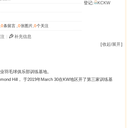
登记:
KCKW
,
0
条留言 ,
0
张图片,
0
个关注
关注
|
补充信息
[
收起/展开
]
专业羽毛球俱乐部训练基地。
mond Hill， 于2019年March 30在KW地区开了第三家训练基