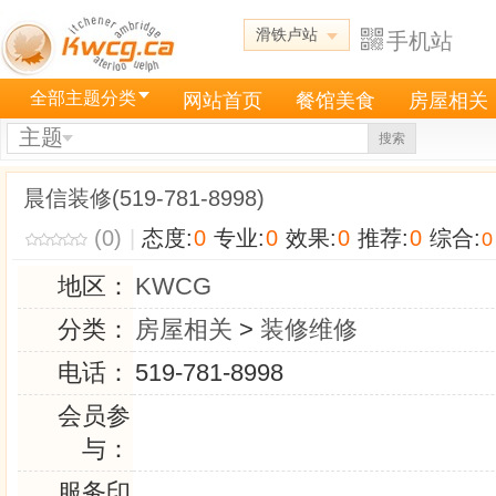
滑铁卢站
手机站
全部主题分类
网站首页
餐馆美食
房屋相关
主题
搜索
晨信装修(519-781-8998)
(0)
|
态度:
0
专业:
0
效果:
0
推荐:
0
综合:
0
地区：
KWCG
分类：
房屋相关
>
装修维修
电话：
519-781-8998
会员参
与：
服务印