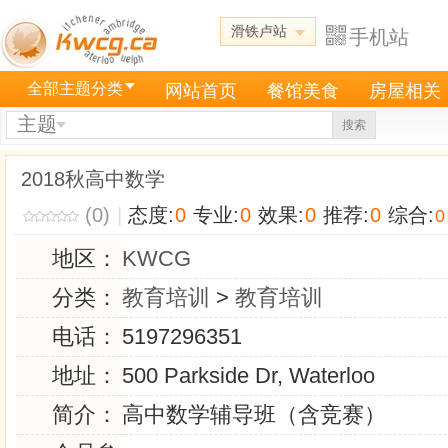
滑铁卢站
手机站
全部主题分类
网站首页
餐馆美食
房屋相关
主题
搜索
2018秋高中数学
(0)
|
态度:
0
专业:
0
效果:
0
推荐:
0
综合:
0
地区：
KWCG
分类：
教育培训
>
教育培训
电话：
5197296351
地址：
500 Parkside Dr, Waterloo
简介：
高中数学辅导班（含竞赛）