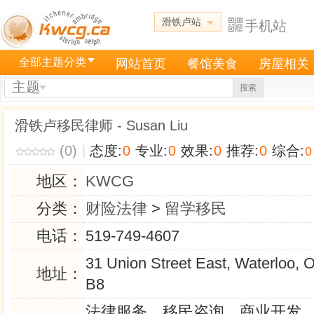
滑铁卢站
手机站
全部主题分类
网站首页
餐馆美食
房屋相关
主题
搜索
滑铁卢移民律师 - Susan Liu
(0)
|
态度:
0
专业:
0
效果:
0
推荐:
0
综合:
0
地区：
KWCG
分类：
财险法律
>
留学移民
电话：
519-749-4607
31 Union Street East, Waterloo, 
地址：
B8
法律服务、移民咨询、商业开发