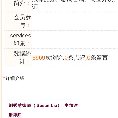
简介：
证
会员参
与：
services
印象：
数据统
8969
次浏览,
0
条点评,
0
条留言
计：
详细介绍
刘秀慧律师（
Susan Liu
）
-
中加注
册律师