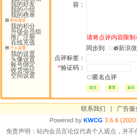
我的好友
容：
我的小组
我的榜单
积分相关
我的积分
升级会员组
推广注册
请将点评内容限制在 
在线充值
同步到
新浪微
个人设置
我的设置
点评标签：
头像设置
账号绑定
*
验证码：
收货地址
空间设置
匿名点评
提交
重置
返回
联系我们
|
广告服
Powered by
KWCG
3.6.6 (2020
免责声明：站内会员言论仅代表个人观点，并不