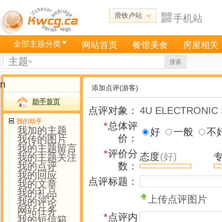
滑铁卢站
手机站
全部主题分类
网站首页
餐馆美食
房屋相关
主题
搜索
n
添加点评(游客)
助手首页
点评对象：
4U ELECTRON
我的助手
*
总体评
我加的主题
好
一般
不
价：
我传的图片
我的主题留言
*
评价分
态度
(好)
我的主题关注
我的点评
数：
我的回应
点评标题：
我的文章
我的礼品
上传点评图片
我的评论
网站任务
*
点评内
我的短信箱