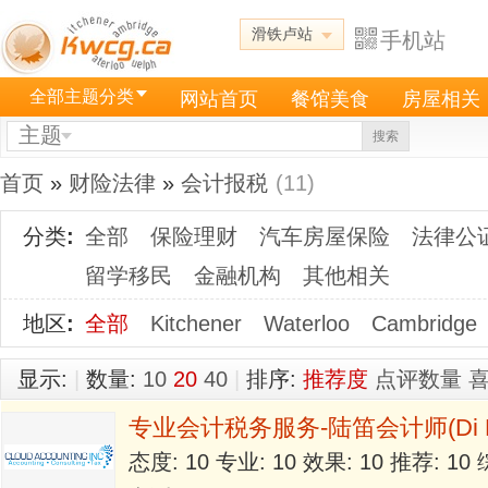
滑铁卢站
手机站
全部主题分类
网站首页
餐馆美食
房屋相关
主题
搜索
首页
»
财险法律
»
会计报税
(11)
分类
:
全部
保险理财
汽车房屋保险
法律公
留学移民
金融机构
其他相关
地区
:
全部
Kitchener
Waterloo
Cambridge
显示:
|
数量:
10
20
40
|
排序:
推荐度
点评数量
专业会计税务服务-陆笛会计师(Di Lu, 
态度: 10 专业: 10 效果: 10 推荐: 1