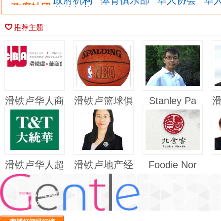
政府机构
体育俱乐部
华人协会
华
政府社团
其他机构
推荐主题
滑铁卢华人商
滑铁卢篮球俱
Stanley Pa
业协会
乐部
滑铁卢华人超
滑铁卢地产经
Foodie Nor
市 -
纪 We