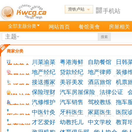
滑铁卢站
手机站
全部主题分类
网站首页
餐馆美食
房屋相关
主题
搜索
商家分类
川菜渝菜
粤港海鲜
自助餐馆
日韩
餐馆美食
家庭厨房
越南泰国
卡拉 OK
西餐糕
地产经纪
贷款经纪
地产律师
装修
房屋相关
家具装饰
水电冷暖
验 房 师
物业管
接送搬家
美容美发
酒店旅馆
机票
车道铲雪割草
其他服务
生活服务
网络通讯
快递服务
摄影设计
招工
保险理财
汽车房屋保险
法律公证
财险法律
留学移民
金融机构
其他相关
汽修维护
汽车销售
驾校教练
拖车
汽车相关
其他
中医针灸
牙科医生
家庭医生
医院
医疗保健
心理咨询,心里医生
注册营养师
其他
才艺爱好
幼教托儿
中文学校
教育
教育培训