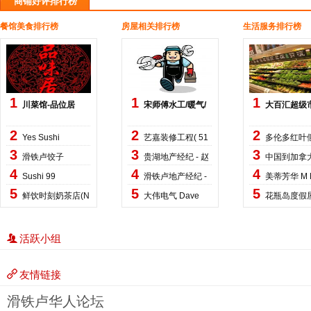
商铺好评排行榜
餐馆美食排行榜
房屋相关排行榜
生活服务排行榜
1
1
1
川菜馆-品位居
宋师傅水工/暖气/
大百汇超级
热
2
2
2
Yes Sushi
艺嘉装修工程( 51
多伦多红叶
3
3
3
滑铁卢饺子
贵湖地产经纪 - 赵
中国到加拿
4
4
4
庄家
Sushi 99
滑铁卢地产经纪 -
美蒂芳华 M 
5
5
5
鲜饮时刻奶茶店(N
大伟电气 Dave
花瓶岛度假
o
活跃小组
友情链接
滑铁卢华人论坛