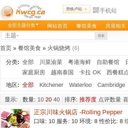
滑铁卢站
手机站
全部主题分类
网站首页
餐馆美食
房屋相关
主题
搜索
首页
»
餐馆美食
»
火锅烧烤
(6)
分类
:
全部
川菜渝菜
粤港海鲜
自助餐馆
家庭厨房
越南泰国
卡拉 OK
西餐糕
地区
:
全部
Kitchener
Waterloo
Cambridge
显示:
|
数量:
10
20
40
|
排序:
推荐度
点评数量
正宗川味火锅店 -Rolling Pepper
口味: 10 服务: 10 环境: 8 性价比: 8