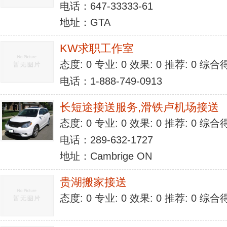
电话：647-33333-61
地址：GTA
KW求职工作室
态度: 0 专业: 0 效果: 0 推荐: 0 综合
电话：1-888-749-0913
长短途接送服务,滑铁卢机场接送
态度: 0 专业: 0 效果: 0 推荐: 0 综合
电话：289-632-1727
地址：Cambrige ON
贵湖搬家接送
态度: 0 专业: 0 效果: 0 推荐: 0 综合