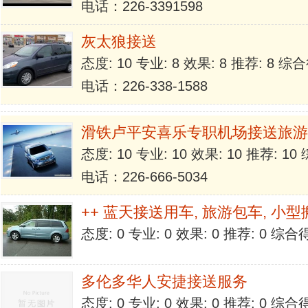
电话：226-3391598
灰太狼接送
态度: 10 专业: 8 效果: 8 推荐: 8 综
电话：226-338-1588
滑铁卢平安喜乐专职机场接送旅游
态度: 10 专业: 10 效果: 10 推荐: 1
电话：226-666-5034
++ 蓝天接送用车, 旅游包车, 小型搬
态度: 0 专业: 0 效果: 0 推荐: 0 综合
多伦多华人安捷接送服务
态度: 0 专业: 0 效果: 0 推荐: 0 综合