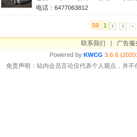
电话：6477063812
59
1
2
3
>
联系我们
|
广告服
Powered by
KWCG
3.6.6 (2020
免责声明：站内会员言论仅代表个人观点，并不