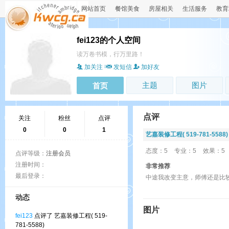
网站首页
餐馆美食
房屋相关
生活服务
教育
fei123的个人空间
读万卷书模，行万里路！
加关注
发短信
加好友
主题
图片
首页
点评
关注
粉丝
点评
0
0
1
艺嘉装修工程( 519-781-5588)
态度：5
专业：5
效果：5
点评等级：
注册会员
注册时间：
非常推荐
最后登录：
中途我改变主意，师傅还是比
动态
图片
fei123
点评了 艺嘉装修工程( 519-
781-5588)